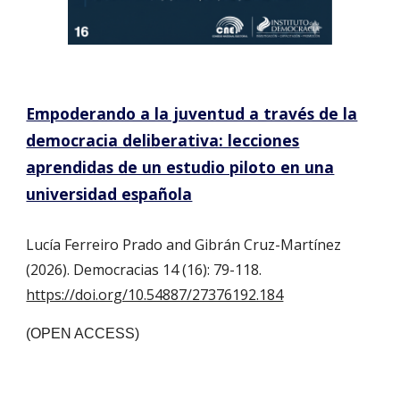
Empoderando a la juventud a través de la
democracia deliberativa: lecciones
aprendidas de un estudio piloto en una
universidad española
Lucía Ferreiro Prado and Gibrán Cruz-Martínez
(202
6
).
Democracias 14 (16): 79-118.
https://doi.org/10.54887/27376192.184
(OPEN ACCESS)