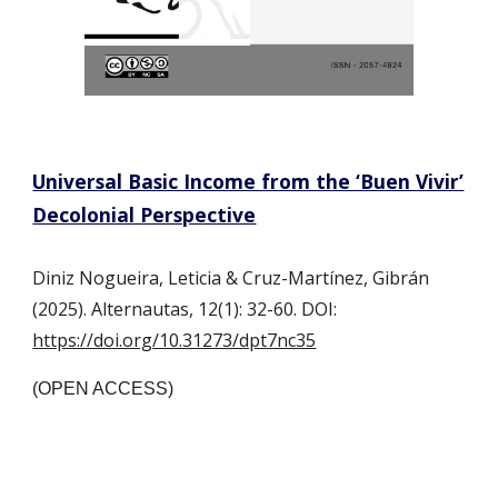
Universal Basic Income from the ‘Buen Vivir’
Decolonial Perspective
Diniz Nogueira, Leticia
& Cruz-Martínez, Gibrán
(202
5
).
Alternautas, 12(1): 32-60.
DOI:
https://doi.org/10.31273/dpt7nc35
(OPEN ACCESS)